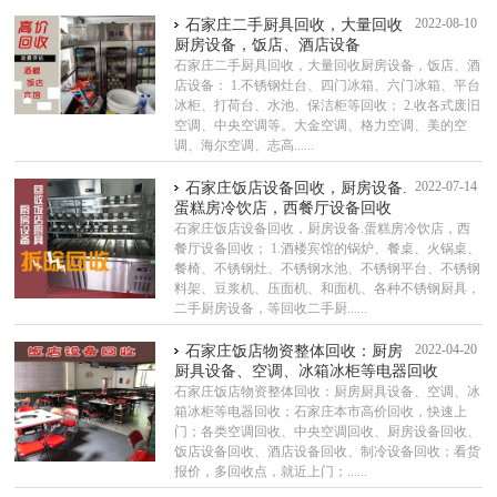
2022-08-10
石家庄二手厨具回收，大量回收
厨房设备，饭店、酒店设备
石家庄二手厨具回收，大量回收厨房设备，饭店、酒
店设备： 1.不锈钢灶台、四门冰箱、六门冰箱、平台
冰柜、打荷台、水池、保洁柜等回收； 2.收各式废旧
空调、中央空调等。大金空调、格力空调、美的空
调、海尔空调、志高......
2022-07-14
石家庄饭店设备回收，厨房设备.
蛋糕房冷饮店，西餐厅设备回收
石家庄饭店设备回收，厨房设备.蛋糕房冷饮店，西
餐厅设备回收； 1.酒楼宾馆的锅炉、餐桌、火锅桌、
餐椅、不锈钢灶、不锈钢水池、不锈钢平台、不锈钢
料架、豆浆机、压面机、和面机、各种不锈钢厨具，
二手厨房设备，等回收二手厨......
2022-04-20
石家庄饭店物资整体回收：厨房
厨具设备、空调、冰箱冰柜等电器回收
石家庄饭店物资整体回收：厨房厨具设备、空调、冰
箱冰柜等电器回收；石家庄本市高价回收，快速上
门；各类空调回收、中央空调回收、厨房设备回收、
饭店设备回收、酒店设备回收、制冷设备回收；看货
报价，多回收点，就近上门；......