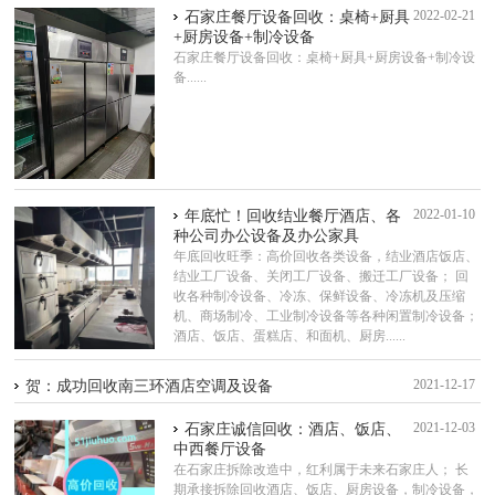
2022-02-21
石家庄餐厅设备回收：桌椅+厨具
+厨房设备+制冷设备
石家庄餐厅设备回收：桌椅+厨具+厨房设备+制冷设
备......
2022-01-10
年底忙！回收结业餐厅酒店、各
种公司办公设备及办公家具
年底回收旺季：高价回收各类设备，结业酒店饭店、
结业工厂设备、关闭工厂设备、搬迁工厂设备； 回
收各种制冷设备、冷冻、保鲜设备、冷冻机及压缩
机、商场制冷、工业制冷设备等各种闲置制冷设备；
酒店、饭店、蛋糕店、和面机、厨房......
2021-12-17
贺：成功回收南三环酒店空调及设备
2021-12-03
石家庄诚信回收：酒店、饭店、
中西餐厅设备
在石家庄拆除改造中，红利属于未来石家庄人； 长
期承接拆除回收酒店、饭店、厨房设备，制冷设备，