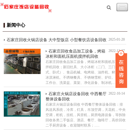
新闻中心
2025-01-20
石家庄回收火锅店设备 大中型饭店 小型餐饮店设备回收
2022-12-27
石家庄回收食品加工设备，烤箱
冰柜和面机压面机搅拌机回收
石家庄回收食品加工设备，烤箱冰柜和面机压面机搅
拌机回收；新旧灶具、大小冰柜（二门、三门、立
式、卧式）、食品机械、电烤箱、油炸机、鲜奶机、
冰淇淋机、不绣钢餐具、不锈钢雪柜、炉灶、荷台、
工作台、洗菜盆、菜架、净化设备、制冰机......
2022-10-14
石家庄火锅店设备回收 中西餐厅
整体设备回收
石家庄火锅店设备回收 中西餐厅整体设备回收：排
风送风系统，冷库，灯具，吊顶空调，天花机，中央
空调，柜机，挂机，风管机，厨房电路设备，等拆除
回收各类二手饭店、酒店、餐厅、咖啡厅，高价回收
二手厨房设备，欢迎随时联系；......